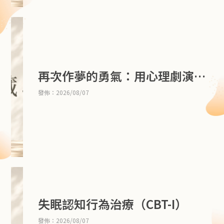
「是不是我做得不夠好？」
「如果事情變得更糟怎麼辦？」
「為什麼我又開始這樣想？」
有時候，真正讓人感到疲憊的，不只是情緒本身，而是我
們在情緒出現後，不斷分析、批判與對抗自己的過程。
再次作夢的勇氣：用心理劇演活
正念認知療法（Mindfulness-Based Cognitive Therap
最真實的自己
發佈：2026/08/07
y，MBCT），便是透過正念與認知心理治療的結合，協
助我們逐漸看見這些自動化反應，並練習用不同的方式與
自己的思緒與情緒相處。
失眠認知行為治療（CBT-I）
發佈：2026/08/07