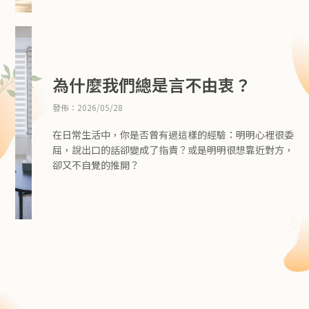
子關係的機會。
親職諮詢並不是評斷「父母做得好不好」，也不只是提供
一份標準化的教養技巧，而是透過專業人員的陪伴，協助
父母理解孩子的情緒、行為表現、心理發展與真正需求，
為什麼我們總是言不由衷？
同時重新看見自己在親職角色中的感受與反應。
發佈：2026/05/28
在日常生活中，你是否曾有過這樣的經驗：明明心裡很委
屈，說出口的話卻變成了指責？或是明明很想靠近對方，
卻又不自覺的推開？