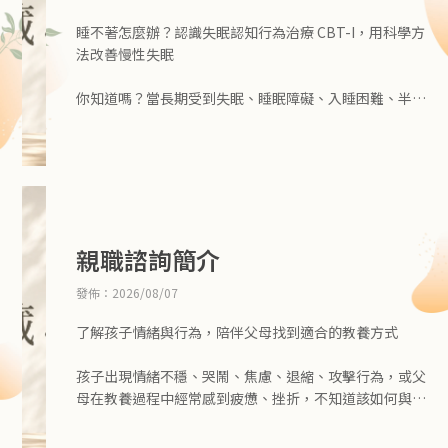
睡不著怎麼辦？認識失眠認知行為治療 CBT-I，用科學方
法改善慢性失眠
你知道嗎？當長期受到失眠、睡眠障礙、入睡困難、半夜
容易醒來等問題影響時，除了藥物之外，還有一項具有實
證研究支持的非藥物治療方式——失眠認知行為治療（Co
gnitive Behavioral Therapy for Insomnia，CBT-
I）。
CBT-I 是目前國際睡眠醫學中重要的慢性失眠治療方法之
一。美國睡眠醫學學會（AASM）等專業指引皆將 CBT-I
列為成人慢性失眠的重要治療方式。
親職諮詢簡介
發佈：2026/08/07
如果你經常出現「明明很累卻睡不著」、「躺在床上腦袋
停不下來」、「半夜一直醒」、「越想睡反而越清醒」等
了解孩子情緒與行為，陪伴父母找到適合的教養方式
情況，真正需要處理的，可能不只是「如何讓自己放
鬆」，而是重新理解大腦與睡眠之間的關係。
孩子出現情緒不穩、哭鬧、焦慮、退縮、攻擊行為，或父
母在教養過程中經常感到疲憊、挫折，不知道該如何與孩
子溝通時，**親職諮詢（Parenting Consultation / Par
ental Consultation）**可以提供一個重新理解孩子與親